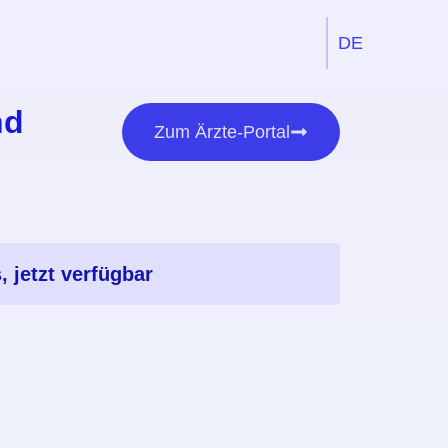
DE
EN
nd
Zum Ärzte-Portal
, jetzt verfügbar