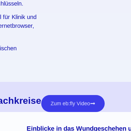
hlüsseln.
 für Klinik und
ternetbrowser,
nischen
Fachkreise
Zum eb:fly Video
Einblicke in das Wundgeschehen 