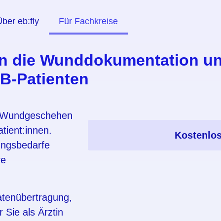
ber eb:fly
Für Fachkreise
e in die Wunddokumentation u
EB-Patienten
in Wundgeschehen
tient:innen.
Kostenlos
ungsbedarfe
re
atenübertragung,
Sie als Ärztin