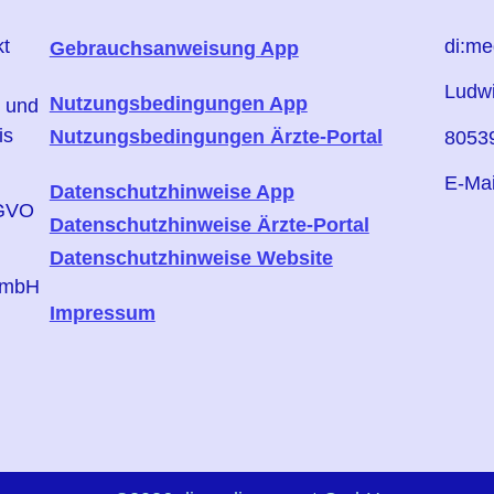
kt
di:m
Gebrauchsanweisung App
Ludwi
Nutzungsbedingungen App
e und
is
Nutzungsbedingungen Ärzte-Portal
8053
E-Mai
Datenschutzhinweise App
SGVO
Datenschutzhinweise Ärzte-Portal
Datenschutzhinweise Website
 GmbH
Impressum